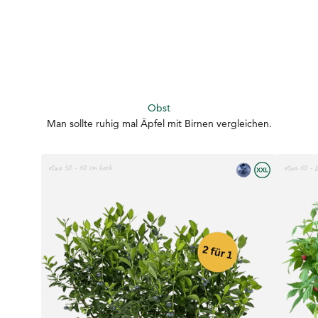
Mehr erfahren
Man sollte ruhig mal Äpfel mit Birnen vergleichen.
etwa 50 - 60 cm hoch
etwa 60 - 