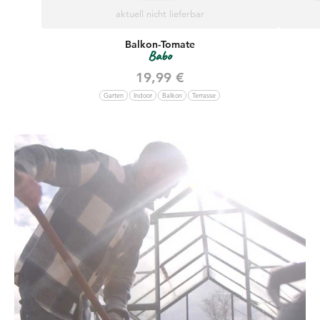
aktuell nicht lieferbar
Balkon-Tomate
Babo
Angebot
19,99 €
Garten
Indoor
Balkon
Terrasse