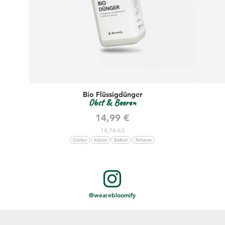
Bio Flüssigdünger
Obst & Beeren
Angebot
14,99 €
18,74 €/l
Garten
Indoor
Balkon
Terrasse
@wearebloomify