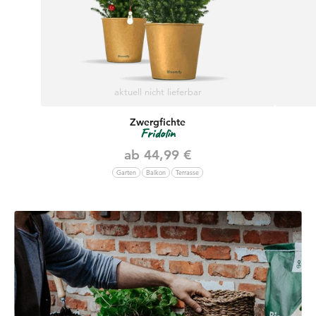
aktuell nicht lieferbar
Zwergfichte
Fridolin
Angebot
ab 44,99 €
Garten
Balkon
Terrasse