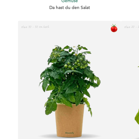
Da hast du den Salat
etwa 30 - 50 cm hoch
etwa 20 - 