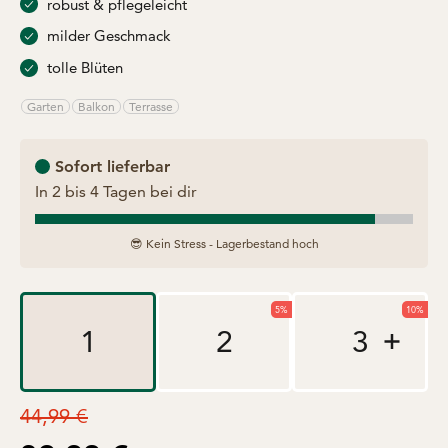
robust & pflegeleicht
milder Geschmack
tolle Blüten
Garten
Balkon
Terrasse
Sofort lieferbar
In 2 bis 4 Tagen bei dir
😎 Kein Stress - Lagerbestand hoch
5%
10%
1
2
3
Regulärer Preis
44,99 €