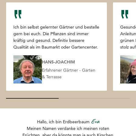
Ich bin selbst gelernter Gärtner und bestelle
Gesunde
gern bei euch. Die Pflanzen sind immer
Anleitun
kräftig und gesund. Definitiv bessere
grünen 
Qualität als im Baumarkt oder Gartencenter.
stolz au
HANS-JOACHIM
Erfahrener Gärtner - Garten
& Terrasse
Eva
Hallo, ich bin Erdbeerbaum
Meinen Namen verdanke ich meinen roten
Früchten, aber da könnte man ja auch Kirschen