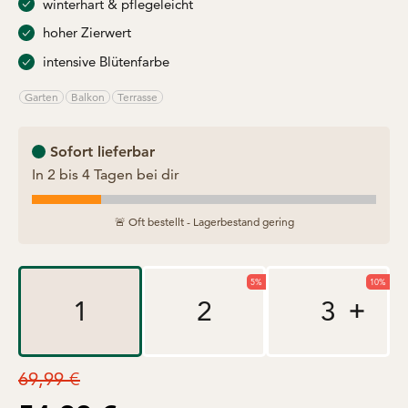
winterhart & pflegeleicht
hoher Zierwert
intensive Blütenfarbe
Garten
Balkon
Terrasse
Sofort lieferbar
In 2 bis 4 Tagen bei dir
🚨 Oft bestellt - Lagerbestand gering
5%
10%
1
2
3
Regulärer Preis
69,99 €