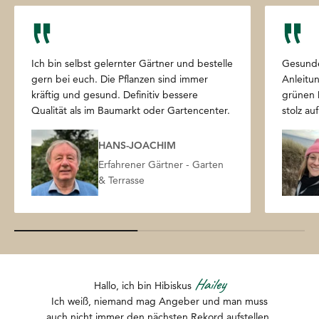
Ich bin selbst gelernter Gärtner und bestelle
Gesunde
gern bei euch. Die Pflanzen sind immer
Anleitun
kräftig und gesund. Definitiv bessere
grünen 
Qualität als im Baumarkt oder Gartencenter.
stolz au
HANS-JOACHIM
Erfahrener Gärtner - Garten
& Terrasse
Hailey
Hallo, ich bin Hibiskus
Ich weiß, niemand mag Angeber und man muss
auch nicht immer den nächsten Rekord aufstellen,