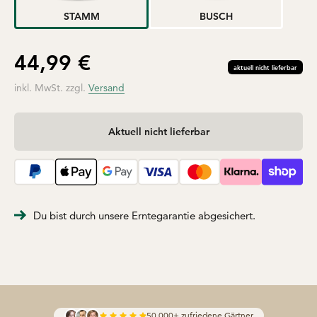
STAMM
BUSCH
Angebot
44,99 €
aktuell nicht lieferbar
inkl. MwSt. zzgl.
Versand
Aktuell nicht lieferbar
Du bist durch unsere Erntegarantie abgesichert.
50.000+ zufriedene Gärtner