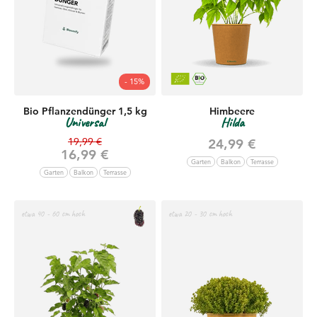
- 15%
Bio Pflanzendünger 1,5 kg
Himbeere
Universal
Hilda
Regulärer Preis
19,99 €
Angebot
24,99 €
Angebot
16,99 €
Garten
Balkon
Terrasse
Garten
Balkon
Terrasse
etwa 40 - 60 cm hoch
etwa 20 - 30 cm hoch