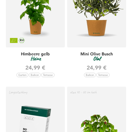
Himbeere gelb
Mini Olive Busch
Heinz
Olaf
Angebot
Angebot
24,99 €
24,99 €
Garten
Balkon
Terrasse
Balkon
Terrasse
Langzeitwirkung
etwa 40 - 60 cm hoch