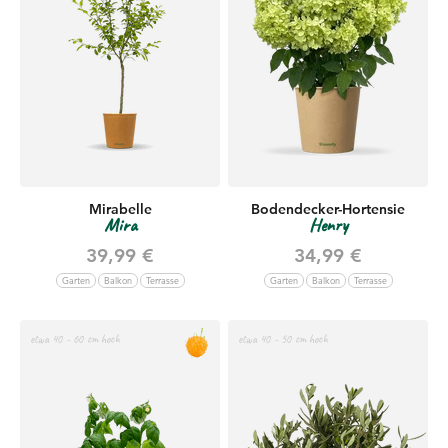
Mirabelle
Bodendecker-Hortensie
Mira
Henry
Angebot
Angebot
39,99 €
34,99 €
Garten
Balkon
Terrasse
Garten
Balkon
Terrasse
etwa 40 - 60 cm hoch
etwa 40 - 50 cm hoch