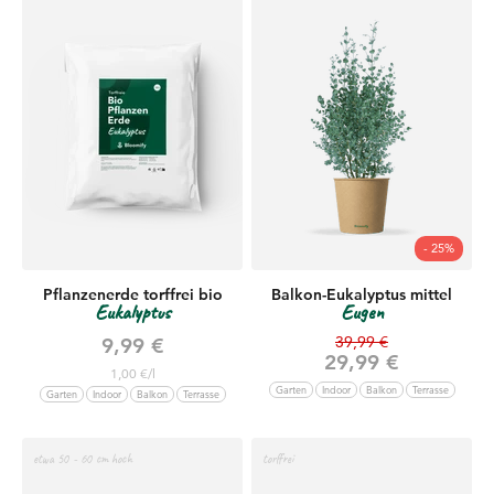
- 25%
Pflanzenerde torffrei bio
Balkon-Eukalyptus mittel
Eukalyptus
Eugen
Regulärer Preis
Angebot
39,99 €
9,99 €
Angebot
29,99 €
1,00 €/l
Garten
Indoor
Balkon
Terrasse
Garten
Indoor
Balkon
Terrasse
etwa 50 - 60 cm hoch
torffrei