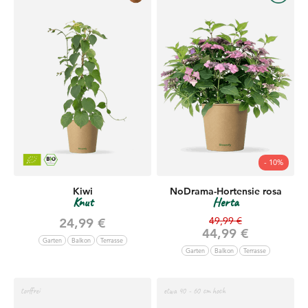
- 10%
Kiwi
NoDrama-Hortensie rosa
Knut
Herta
Regulärer Preis
Angebot
49,99 €
24,99 €
Angebot
44,99 €
Garten
Balkon
Terrasse
Garten
Balkon
Terrasse
torffrei
etwa 40 - 60 cm hoch