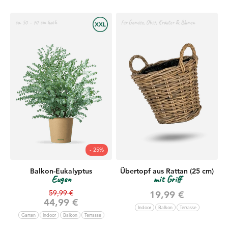
ca. 50 - 70 cm hoch
für Gemüse, Obst, Kräuter & Blumen
- 25%
Balkon-Eukalyptus
Übertopf aus Rattan (25 cm)
Eugen
mit Griff
Regulärer Preis
59,99 €
Angebot
19,99 €
Angebot
44,99 €
Indoor
Balkon
Terrasse
Garten
Indoor
Balkon
Terrasse