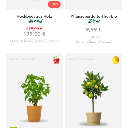
- 29%
Hochbeet aus Holz
Pflanzenerde torffrei bio
Vertikal
Zitrus
Regulärer Preis
279,00 €
Angebot
9,99 €
Angebot
199,00 €
1,00 €/l
Garten
Indoor
Balkon
Terrasse
Garten
Balkon
Terrasse
etwa 40 - 60 cm hoch
etwa 40 - 50 cm hoch