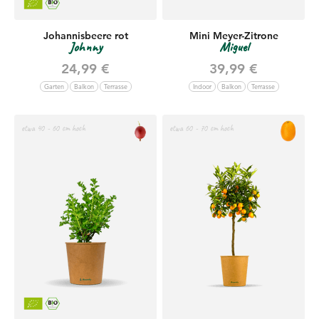
Johannisbeere rot
Mini Meyer-Zitrone
Johnny
Miguel
Angebot
Angebot
24,99 €
39,99 €
Garten
Balkon
Terrasse
Indoor
Balkon
Terrasse
etwa 40 - 60 cm hoch
etwa 60 - 70 cm hoch