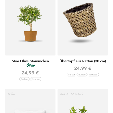
Mini Olive Stämmchen
Übertopf aus Rattan (30 cm)
Olivio
Angebot
24,99 €
Angebot
24,99 €
Indoor
Balkon
Terrasse
Balkon
Terrasse
torffrei
etwa 80 - 90 cm hoch