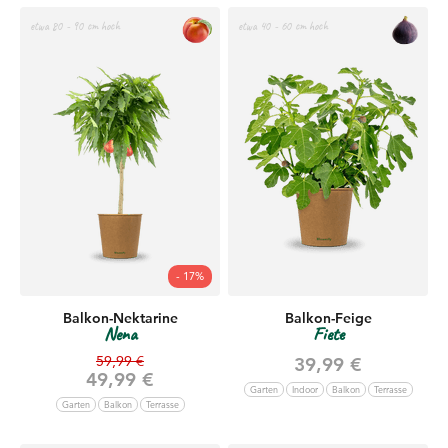
etwa 80 - 90 cm hoch
etwa 40 - 60 cm hoch
- 17%
Balkon-Nektarine
Balkon-Feige
Nena
Fiete
Regulärer Preis
59,99 €
Angebot
39,99 €
Angebot
49,99 €
Garten
Indoor
Balkon
Terrasse
Garten
Balkon
Terrasse