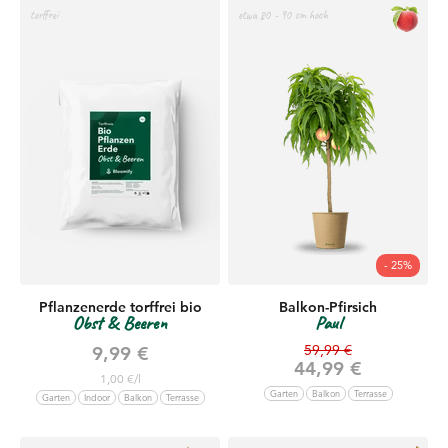
torffrei
etwa 80 - 90 cm hoch
- 25%
Pflanzenerde torffrei bio
Balkon-Pfirsich
Obst & Beeren
Paul
Regulärer Preis
Angebot
59,99 €
9,99 €
Angebot
44,99 €
1,00 €/l
Garten
Balkon
Terrasse
Garten
Indoor
Balkon
Terrasse