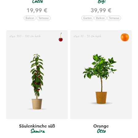
Lasse
Bigi
Angebot
Angebot
19,99 €
39,99 €
Balkon
Terrasse
Garten
Balkon
Terrasse
etwa 100 - 120 cm hoch
etwa 70 - 90 cm hoch
Säulenkirsche süß
Orange
Samira
Otto