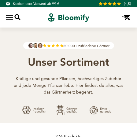
Zum Inhalt springen
Kostenloser Versand ab 99 €
(4,5)
BLOOMIFY
Suche öffnen
Warenko
Navigationsmenü öffnen
50.000+ zufriedene Gärtner
Unser Sortiment
Kräftige und gesunde Pflanzen, hochwertiges Zubehör
und jede Menge Pflanzenliebe. Hier findest du alles, was
das Gärtnerherz begehrt.
276 Produkte