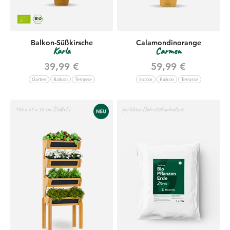
Balkon-Süßkirsche
Calamondinorange
Karla
Carmen
Angebot
Angebot
39,99 €
59,99 €
Garten
Balkon
Terrasse
Indoor
Balkon
Terrasse
146 x 64 x 33 cm (HxBxT)
perfektes Nährstoffverhältnis