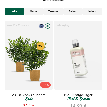
Alle
Garten
Terrasse
Balkon
Indoor
etwa 50 - 60 cm hoch
sehr ergiebig
- 61%
2 x Balkon-Blaubeere
Bio Flüssigdünger
Bodo
Obst & Beeren
Regulärer Preis
89,98 €
Angebot
14,99 €